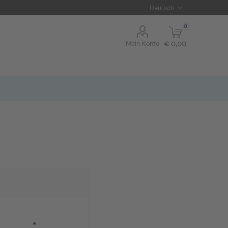
0
Mein Konto
€ 0,00
I BLUE
*