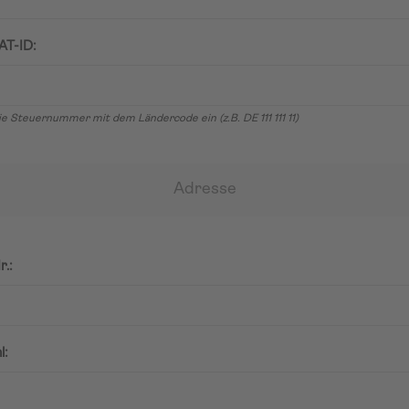
AT-ID:
e Steuernummer mit dem Ländercode ein (z.B. DE 111 111 11)
Adresse
r.:
l: