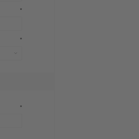
*
*
*