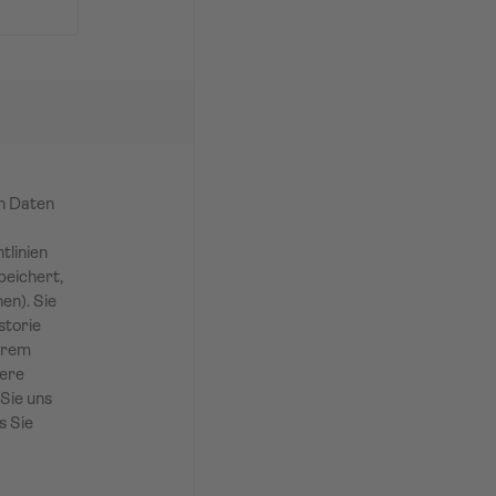
en Daten
tlinien
peichert,
en). Sie
storie
Ihrem
sere
Sie uns
s Sie